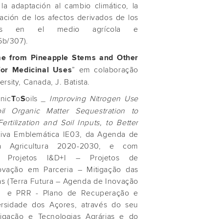
la adaptación al cambio climático, la
ación de los afectos derivados de los
ales en el medio agrícola e
5b/307).
e from Pineapple Stems and Other
” em colaboração
for Medicinal Uses
sity, Canada, J. Batista.
nic
o
oils
_ Improving Nitrogen Use
T
S
il Organic Matter Sequestration to
rtilization and Soil Inputs, to Better
iativa Emblemática IE03, da Agenda de
a Agricultura 2020-2030, e com
– Projetos I&D+I – Projetos de
ovação em Parceria – Mitigação das
cas (Terra Futura – Agenda de Inovação
ra e PRR - Plano de Recuperação e
versidade dos Açores, através do seu
stigação e Tecnologias Agrárias e do