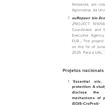
Ambiente, em cola
Agronomia, da Univ
euRopean bio-Eco
PROJECT 101056
.
Coordinator and 
Executive Agency.
EUR.
The project 
.
on the 1st of Jun
2025. Para a UAc,
Projetos nacionais
“
Essential oils
protection: A stud
disclose the b
mechanisms of p
(EOIS-CroProt)
", 