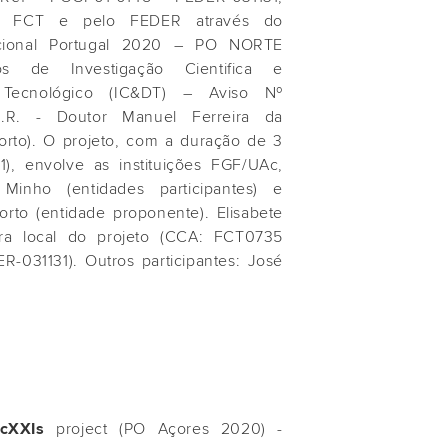
la FCT e pelo FEDER através do
cional Portugal 2020 – PO NORTE
s de Investigação Cientifica e
 Tecnológico (IC&DT) – Aviso Nº
I.R. - Doutor Manuel Ferreira da
orto). O projeto, com a duração de 3
), envolve as instituições FGF/UAc,
Minho (entidades participantes) e
rto (entidade proponente). Elisabete
ra local do projeto (CCA: FCT0735
-031131). Outros participantes: José
project (PO Açores 2020) -
cXXIs