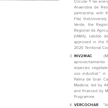
Circular Y las ene
Anaerobia de Resi
partnership with 
Fila) theUniversit
Verde, the Regio
Regional da Agricu
(IAMA), cabildo d
approved in the f
2020 Territorial 
(MAC2
INV2MAC
aprovechamiento
especies vegetale
uso industrial.” in
Palma de Gran Caná
Madeira; led by Alf
and financed by M
Programme.
“Ver
VERCOCHAR