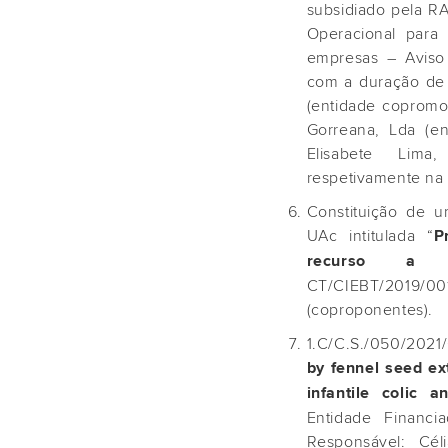
subsidiado pela R
Operacional para
empresas – Aviso
com a duração de 
(entidade copromo
Gorreana, Lda (en
Elisabete Lima,
respetivamente na i
Constituição de 
UAc intitulada “
P
recurso a E
CT/CIEBT/2019/00
(coproponentes).
1.C/C.S./050/2021
by fennel seed ex
infantile colic 
Entidade Financ
Responsável: Cél