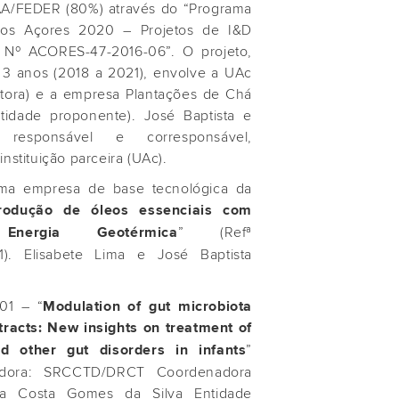
AA/FEDER (80%) através do “Programa
 os Açores 2020 – Projetos de I&D
 Nº ACORES-47-2016-06”. O projeto,
3 anos (2018 a 2021), envolve a UAc
tora) e a empresa Plantações de Chá
tidade proponente). José Baptista e
 responsável e corresponsável,
nstituição parceira (UAc).
uma empresa de base tecnológica da
rodução de óleos essenciais com
” (Refª
nergia Geotérmica
1). Elisabete Lima e José Baptista
/01 – “
Modulation of gut microbiota
tracts: New insights on treatment of
”
and other gut disorders in infants
iadora: SRCCTD/DRCT Coordenadora
ia Costa Gomes da Silva Entidade