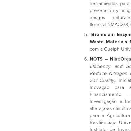
herramientas para 
prevención y mitig
riesgos natur
florestal.”(MAC2/3,
"
Bromelain Enzym
Waste Materials 
com a Guelph Univer
–
itro
rga
NOTS
N
O
Efficiency and So
Reduce Nitrogen Fe
Soil Quality,
. Inic
Inovação para 
Financiamento 
Investigação e In
alterações climáti
para a Agricultu
Resiliência)a Uni
Instituto de Inve