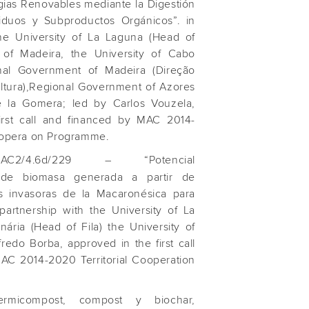
rgias Renovables mediante la Digestión
duos y Subproductos Orgánicos”. in
the University of La Laguna (Head of
y of Madeira, the University of Cabo
nal Government of Madeira (Direção
ltura),Regional Government of Azores
e la Gomera; led by Carlos Vouzela,
irst call and financed by MAC 2014-
Coopera on Programme.
/4.6d/229 – “Potencial
 de biomasa generada a partir de
s invasoras de la Macaronésica para
 partnership with the University of La
ria (Head of Fila) the University of
redo Borba, approved in the first call
AC 2014-2020 Territorial Cooperation
micompost, compost y biochar,