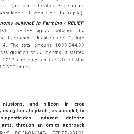
boração com o Instituto Superior de
ersidade de Lisboa (Líder do Projeto).
nomy aLliancE in Farming / RELIEF
181 – RELIEF signed between the
the European Education and Culture
 4. The total amount: 1.000.844,00
has duration of 36 months. It started
e 2022 and ends on the 31st of May
 70 000 euros
, infusions, and silicon in crop
y using tomato plants, as a model, to
iopesticides induced defense
lants, through an omics approach
Refª POCI-01-0145- FEDER-031131,