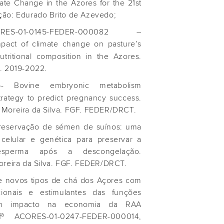
mate Change in the Azores for the 21st
ão: Edurado Brito de Azevedo;
ES-01-0145-FEDER-000082 –
pact of climate change on pasture’s
utritional composition in the Azores.
. 2019-2022.
- Bovine embryonic metabolism
rategy to predict pregnancy success.
Moreira da Silva. FGF. FEDER/DRCT.
preservação de sémen de suínos: uma
 celular e genética para preservar a
 esperma após a descongelação.
oreira da Silva. FGF. FEDER/DRCT.
de novos tipos de chá dos Açores com
cionais e estimulantes das funções
om impacto na economia da RAA
fª ACORES-01-0247-FEDER-000014,