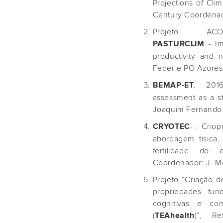
Projections of Cli
Century Coordenaç
Projeto ACOR
- Im
PASTURCLIM
productivity and n
Feder e PO Azores
. 2016
BEMAP-ET
assessment as a st
Joaquim Fernando 
- : Crio
CRYOTEC
abordagem tisica,
fertilidade do
Coordenador: J. M
Projeto “Criação 
propriedades fun
cognitivas e c
(
)”, Re
TEAhealth